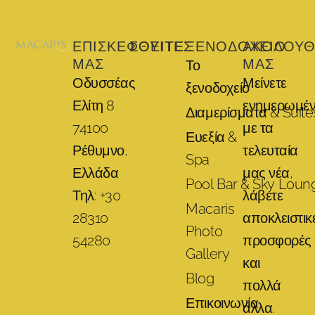
ΕΠΙΣΚΕΦΘΕΊΤΕ
ΣΟΥΊΤΕΣ
ΞΕΝΟΔΟΧΕΊΟ
ΑΚΟΛΟΥΘ
ΜΑΣ
ΜΑΣ
Το
Οδυσσέας
Μείνετε
ξενοδοχείο
Ελίτη 8
ενημερωμέν
Διαμερίσματα & Suite
74100
με τα
Ευεξία &
Ρέθυμνο,
τελευταία
Spa
Ελλάδα
μας νέα,
Pool Bar & Sky Loun
Τηλ: +30
λάβετε
Macaris
28310
αποκλειστικ
Photo
54280
προσφορές
Gallery
και
Blog
πολλά
Επικοινωνία
άλλα.