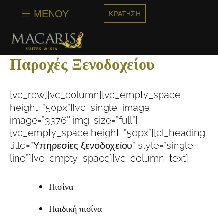
στο
περιεχόμενο
ΜΕΝΟΎ
ΚΡΆΤΗΣΗ
Παροχές Ξενοδοχείου
[vc_row][vc_column][vc_empty_space
height=”50px”][vc_single_image
image=”3376″ img_size=”full”]
[vc_empty_space height=”50px”][cl_heading
title=”Υπηρεσίες ξενοδοχείου” style=”single-
line”][vc_empty_space][vc_column_text]
Πισίνα
Παιδική πισίνα