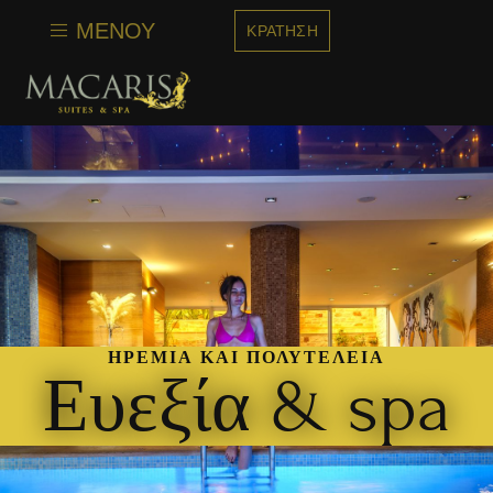
στο
περιεχόμενο
ΜΕΝΟΎ
ΚΡΆΤΗΣΗ
ΗΡΕΜΊΑ ΚΑΙ ΠΟΛΥΤΈΛΕΙΑ
Ευεξία & spa