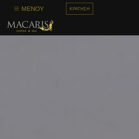
στο
περιεχόμενο
ΜΕΝΟΎ
ΚΡΆΤΗΣΗ